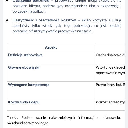
Odciążenie personelu
– pracownicy sklepu mogą skupić się na
obsłudze klienta, podczas gdy merchandiser dba o ekspozycję i
porządek na półkach.
Elastyczność i oszczędność kosztów
– sklep korzysta z usług
specjalisty tylko wtedy, gdy tego potrzebuje, co jest bardziej
opłacalne niż utrzymywanie pracownika na etacie.
Aspekt
Definicja stanowiska
Osoba dbająca o eks
Główne obowiązki
Wizyty w sklepach, 
raportowanie wynik
Wymagane kompetencje
Prawo jazdy kat. B,
Korzyści dla sklepu
Wzrost sprzedaży, p
Tabela. Podsumowanie najważniejszych informacji o stanowisku
merchandisera mobilnego.