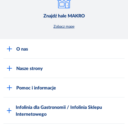
Znajdź hale MAKRO
Zobacz mapę
O nas
O MAKRO
Nasze strony
Praca i kariera
Akademia Inspiracji
Niemarnowanie żywności
Pomoc i informacje
Odido
Biuro prasowe
Jak zostać Klientem
Katalog prezentów
Zgłoś naruszenie
Infolinia dla Gastronomii / Infolinia Sklepu
FAQ
Polskie Skarby Kulinarne
Internetowego
Inspektor Ochrony Danych
Jak kupować w MAKRO Online
Zgody marketingowe
Metro AG