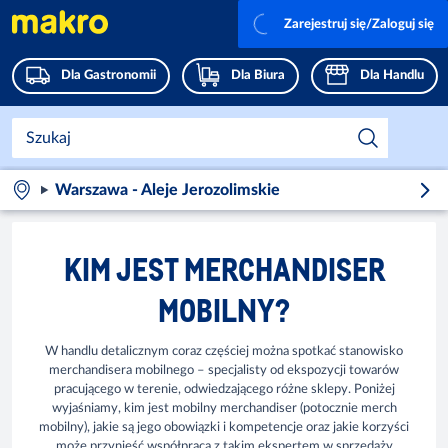
Zarejestruj się/Zaloguj się
Dla Gastronomii
Dla Biura
Dla Handlu
Warszawa - Aleje Jerozolimskie
KIM JEST MERCHANDISER
MOBILNY?
W handlu detalicznym coraz częściej można spotkać stanowisko
merchandisera mobilnego – specjalisty od ekspozycji towarów
pracującego w terenie, odwiedzającego różne sklepy. Poniżej
wyjaśniamy, kim jest mobilny merchandiser (potocznie merch
mobilny), jakie są jego obowiązki i kompetencje oraz jakie korzyści
może przynieść współpraca z takim ekspertem w sprzedaży