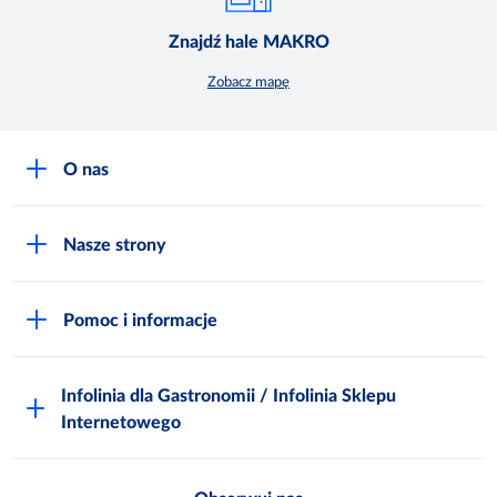
Znajdź hale MAKRO
Zobacz mapę
O nas
O MAKRO
Nasze strony
Praca i kariera
Akademia Inspiracji
Niemarnowanie żywności
Pomoc i informacje
Odido
Biuro prasowe
Jak zostać Klientem
Katalog prezentów
Zgłoś naruszenie
Infolinia dla Gastronomii / Infolinia Sklepu
FAQ
Polskie Skarby Kulinarne
Internetowego
Inspektor Ochrony Danych
Jak kupować w MAKRO Online
Zgody marketingowe
Metro AG
Regulaminy Klienta