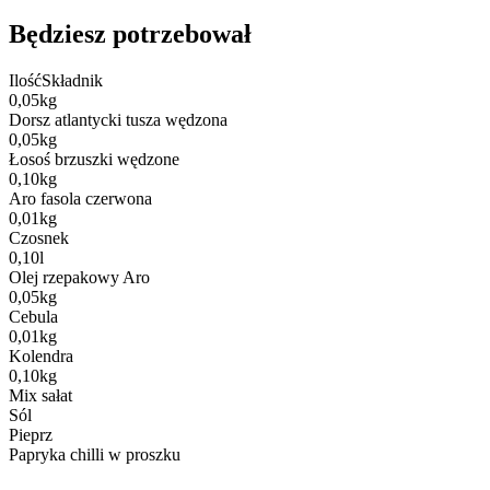
Będziesz potrzebował
Ilość
Składnik
0,05
kg
Dorsz atlantycki tusza wędzona
0,05
kg
Łosoś brzuszki wędzone
0,10
kg
Aro fasola czerwona
0,01
kg
Czosnek
0,10
l
Olej rzepakowy Aro
0,05
kg
Cebula
0,01
kg
Kolendra
0,10
kg
Mix sałat
Sól
Pieprz
Papryka chilli w proszku