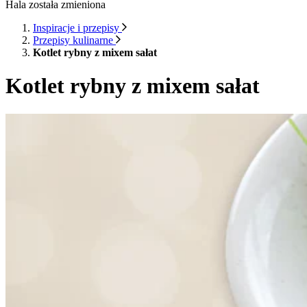
Hala została zmieniona
Inspiracje i przepisy
Przepisy kulinarne
Kotlet rybny z mixem sałat
Kotlet rybny z mixem sałat