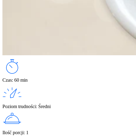
Czas
:
60 min
Poziom trudności
:
Średni
Ilość porcji
:
1