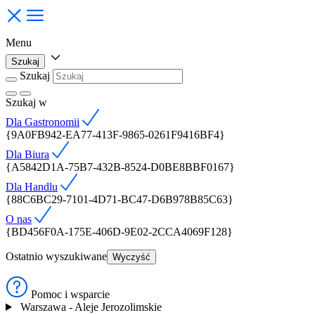
Menu
Szukaj
Szukaj
Szukaj
w
Dla Gastronomii
{9A0FB942-EA77-413F-9865-0261F9416BF4}
Dla Biura
{A5842D1A-75B7-432B-8524-D0BE8BBF0167}
Dla Handlu
{88C6BC29-7101-4D71-BC47-D6B978B85C63}
O nas
{BD456F0A-175E-406D-9E02-2CCA4069F128}
Ostatnio wyszukiwane
Wyczyść
Pomoc i wsparcie
Warszawa - Aleje Jerozolimskie