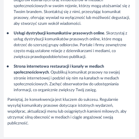
blogerów kulinarnych oraz influencerów w mediach
społecznościowych w swoim rejonie, którzy mogą utożsamiać się z
Twoim brandem. Skontaktuj się z nimi, przesyłając komunikat
prasowy, oferując wywiad na wyłączność lub możliwość degustacji,
aby stworzyć szum wokół wiadomości.
Usługi dystrybucji komunikatów prasowych online
. Skorzystaj z
usług dystrybucji komunikatów prasowych online, które mogą
dotrzeć do szerszej grupy odbiorców. Portale i firmy zewnętrzne
często mają ustalone relacje z dziennikarzami i mediami, co
zwiększa prawdopodobieństwo publikacji.
Strona internetowa restauracji i kanały w mediach
społecznościowych
. Opublikuj komunikat prasowy na swojej
stronie internetowej i podziel się nim na kanałach w mediach
społecznościowych. Zachęć obserwatorów do udostępniania
informacji, co organicznie zwiększy Twój zasięg.
Pamiętaj, że konsekwencja jest kluczem do sukcesu. Regularnie
wysyłaj komunikaty prasowe dotyczące istotnych wydarzeń,
współprac, aktualizacji menu lub osiągniętych kamieni milowych, aby
utrzymać silną obecność w mediach i ciągle angażować swoją
publiczność.