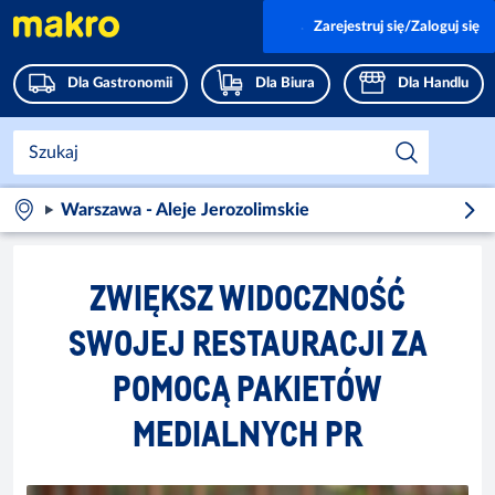
Zarejestruj się/Zaloguj się
Dla Gastronomii
Dla Biura
Dla Handlu
Warszawa - Aleje Jerozolimskie
ZWIĘKSZ WIDOCZNOŚĆ
SWOJEJ RESTAURACJI ZA
POMOCĄ PAKIETÓW
MEDIALNYCH PR