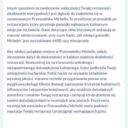
Innym sposobem na zwiększenie widoczności Twojej restauracji i
zbudowanie wiarygodności jest dążenie do znalezienia się w
renomowanym Przewodniku Michelin. To prestiżowy przewodnik po
restauracjach, który przyznaje gwiazdki najlepszym kulinarnym
miejscom na świecie. Dane dotyczące słów kluczowych wskazują na
znaczne zainteresowanie, przy czym hasło „Jak zdobyć gwiazdki
Michelin” jest wyszukiwane 4400 razy miesięcznie.
Aby zdobyć pożądane miejsce w Przewodniku Michelin, należy
nieustannie dążyć do doskonałości w każdym aspekcie działalności
restauracji. Skoncentruj się na stworzeniu unikalnego i
niezapomnianego doświadczenia kulinarnego, które podkreśla Twoje
umiejętności kucharskie. Połóż nacisk na używanie składników
wysokiej jakości, staranne techniki przygotowania potraw oraz
wyjątkową obsługę klienta. Rozważ zaproszenie krytyków kulinarnych,
influencerów i ekspertów branżowych, aby osobiście doświadczyli
atmosfery i smaków Twojej restauracji i zachęcaj ich do dzielenia się
swoimi doświadczeniami w recenzjach oraz postach. Pozytywna
recenzja lub wzmianka w Przewodniku Michelin może podnieść
reputację Twojej restauracji i przyciągnąć wymagających gości.