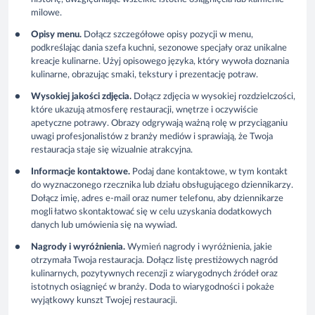
milowe.
Opisy menu.
Dołącz szczegółowe opisy pozycji w menu,
podkreślając dania szefa kuchni, sezonowe specjały oraz unikalne
kreacje kulinarne. Użyj opisowego języka, który wywoła doznania
kulinarne, obrazując smaki, tekstury i prezentację potraw.
Wysokiej jakości zdjęcia.
Dołącz zdjęcia w wysokiej rozdzielczości,
które ukazują atmosferę restauracji, wnętrze i oczywiście
apetyczne potrawy. Obrazy odgrywają ważną rolę w przyciąganiu
uwagi profesjonalistów z branży mediów i sprawiają, że Twoja
restauracja staje się wizualnie atrakcyjna.
Informacje kontaktowe.
Podaj dane kontaktowe, w tym kontakt
do wyznaczonego rzecznika lub działu obsługującego dziennikarzy.
Dołącz imię, adres e-mail oraz numer telefonu, aby dziennikarze
mogli łatwo skontaktować się w celu uzyskania dodatkowych
danych lub umówienia się na wywiad.
Nagrody i wyróżnienia.
Wymień nagrody i wyróżnienia, jakie
otrzymała Twoja restauracja. Dołącz listę prestiżowych nagród
kulinarnych, pozytywnych recenzji z wiarygodnych źródeł oraz
istotnych osiągnięć w branży. Doda to wiarygodności i pokaże
wyjątkowy kunszt Twojej restauracji.