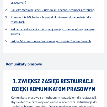
prasowych?
Pakiety medialne, czyli klucz do skutecznej promocji restauracji
Przewodnik Michelin – brama do kulinarnej doskonałości dla
restauracji
Reklama restauracji – zainspiruj swoją grupę docelową i osiągnij
sukces
FAQ – Moc komunikatów prasowych i pakietów medialnych
Komunikaty prasowe
1. ZWIĘKSZ ZASIĘG RESTAURACJI
DZIĘKI KOMUNIKATOM PRASOWYM
Komunikaty prasowe są niezbędnym narzędziem dla restauracji,
aby skutecznie przekazywać ważne wiadomości i aktualizacje do
opinii publicznej i mediów. Dobrze napisany komunikat może