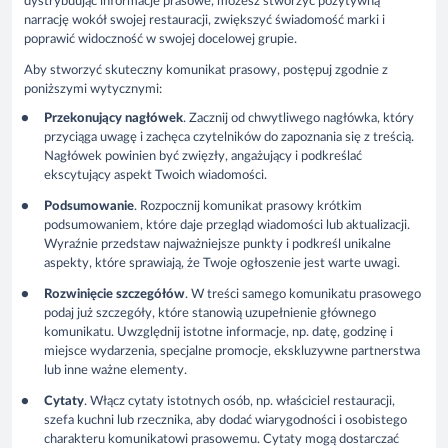
dystrybuując informacje prasowe, możesz stworzyć pozytywną
narrację wokół swojej restauracji, zwiększyć świadomość marki i
poprawić widoczność w swojej docelowej grupie.
Aby stworzyć skuteczny komunikat prasowy, postępuj zgodnie z
poniższymi wytycznymi:
Przekonujący nagłówek
. Zacznij od chwytliwego nagłówka, który
przyciąga uwagę i zachęca czytelników do zapoznania się z treścią.
Nagłówek powinien być zwięzły, angażujący i podkreślać
ekscytujący aspekt Twoich wiadomości.
Podsumowanie
. Rozpocznij komunikat prasowy krótkim
podsumowaniem, które daje przegląd wiadomości lub aktualizacji.
Wyraźnie przedstaw najważniejsze punkty i podkreśl unikalne
aspekty, które sprawiają, że Twoje ogłoszenie jest warte uwagi.
Rozwinięcie szczegółów
. W treści samego komunikatu prasowego
podaj już szczegóły, które stanowią uzupełnienie głównego
komunikatu. Uwzględnij istotne informacje, np. datę, godzinę i
miejsce wydarzenia, specjalne promocje, ekskluzywne partnerstwa
lub inne ważne elementy.
Cytaty
. Włącz cytaty istotnych osób, np. właściciel restauracji,
szefa kuchni lub rzecznika, aby dodać wiarygodności i osobistego
charakteru komunikatowi prasowemu. Cytaty mogą dostarczać