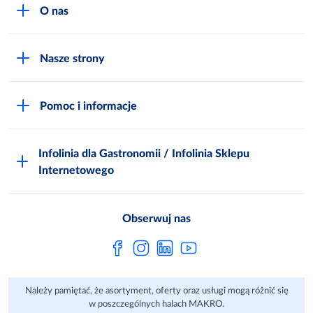
O nas
O MAKRO
Nasze strony
Praca i kariera
Akademia Inspiracji
Niemarnowanie żywności
Pomoc i informacje
Odido
Biuro prasowe
Jak zostać Klientem
Katalog prezentów
Zgłoś naruszenie
Infolinia dla Gastronomii / Infolinia Sklepu
FAQ
Polskie Skarby Kulinarne
Internetowego
Inspektor Ochrony Danych
Jak kupować w MAKRO Online
Zgody marketingowe
Metro AG
Regulaminy Klienta
Obserwuj nas
Raport ESG
Regulaminy akcji promocyjnych
Sprawozdanie niefinansowe
Dla Dostawcy MAKRO
Należy pamiętać, że asortyment, oferty oraz usługi mogą różnić się
Aplikacje mobilne
w poszczególnych halach MAKRO.