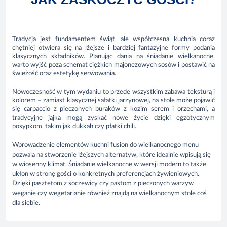
Tradycja jest fundamentem świąt, ale współczesna kuchnia coraz
chętniej otwiera się na lżejsze i bardziej fantazyjne formy podania
klasycznych składników. Planując dania na śniadanie wielkanocne,
warto wyjść poza schemat ciężkich majonezowych sosów i postawić na
świeżość oraz estetykę serwowania.
Nowoczesność w tym wydaniu to przede wszystkim zabawa teksturą i
kolorem – zamiast klasycznej sałatki jarzynowej, na stole może pojawić
się carpaccio z pieczonych buraków z kozim serem i orzechami, a
tradycyjne jajka mogą zyskać nowe życie dzięki egzotycznym
posypkom, takim jak dukkah czy płatki chili.
Wprowadzenie elementów kuchni fusion do wielkanocnego menu
pozwala na stworzenie lżejszych alternatyw, które idealnie wpisują się
w wiosenny klimat. Śniadanie wielkanocne w wersji modern to także
ukłon w stronę gości o konkretnych preferencjach żywieniowych.
Dzięki pasztetom z soczewicy czy pastom z pieczonych warzyw
weganie czy wegetarianie również znajdą na wielkanocnym stole coś
dla siebie.