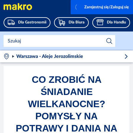
Zarejestruj się/Zaloguj się
Dla Gastronomii
Dla Biura
Dla Handlu
Warszawa - Aleje Jerozolimskie
CO ZROBIĆ NA
ŚNIADANIE
WIELKANOCNE?
POMYSŁY NA
POTRAWY I DANIA NA