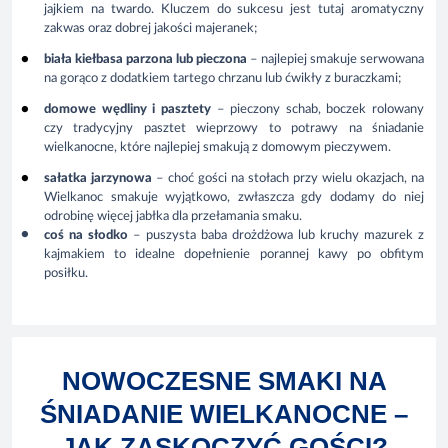
jajkiem na twardo. Kluczem do sukcesu jest tutaj aromatyczny
zakwas oraz dobrej jakości majeranek;
biała kiełbasa parzona lub pieczona
– najlepiej smakuje serwowana
na gorąco z dodatkiem tartego chrzanu lub ćwikły z buraczkami;
domowe wędliny i pasztety
– pieczony schab, boczek rolowany
czy tradycyjny pasztet wieprzowy to
potrawy na śniadanie
wielkanocne
, które najlepiej smakują z domowym pieczywem.
sałatka jarzynowa
– choć gości na stołach przy wielu okazjach, na
Wielkanoc smakuje wyjątkowo, zwłaszcza gdy dodamy do niej
odrobinę więcej jabłka dla przełamania smaku.
coś na słodko
– puszysta baba drożdżowa lub kruchy mazurek z
kajmakiem to idealne dopełnienie porannej kawy po obfitym
posiłku.
NOWOCZESNE SMAKI NA
ŚNIADANIE WIELKANOCNE –
JAK ZASKOCZYĆ GOŚCI?