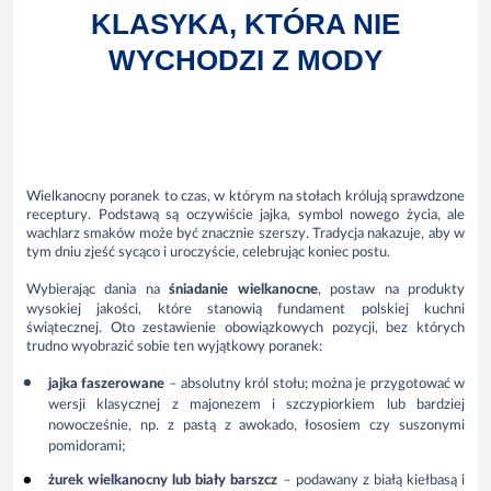
KLASYKA, KTÓRA NIE
WYCHODZI Z MODY
Wielkanocny poranek to czas, w którym na stołach królują sprawdzone
receptury. Podstawą są oczywiście jajka, symbol nowego życia, ale
wachlarz smaków może być znacznie szerszy. Tradycja nakazuje, aby w
tym dniu zjeść sycąco i uroczyście, celebrując koniec postu.
Wybierając dania na
śniadanie wielkanocne
, postaw na produkty
wysokiej jakości, które stanowią fundament polskiej kuchni
świątecznej. Oto zestawienie obowiązkowych pozycji, bez których
trudno wyobrazić sobie ten wyjątkowy poranek:
jajka faszerowane
– absolutny król stołu; można je przygotować w
wersji klasycznej z majonezem i szczypiorkiem lub bardziej
nowocześnie, np. z pastą z awokado, łososiem czy suszonymi
pomidorami;
żurek wielkanocny lub biały barszcz
– podawany z białą kiełbasą i