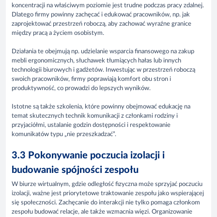
koncentracji na właściwym poziomie jest trudne podczas pracy zdalnej.
Dlatego firmy powinny zachęcać i edukować pracowników, np. jak
zaprojektować przestrzeń roboczą, aby zachować wyraźne granice
między pracą a życiem osobistym.
Działania te obejmują np. udzielanie wsparcia finansowego na zakup
mebli ergonomicznych, słuchawek tłumiących hałas lub innych
technologii biurowych i gadżetów. Inwestując w przestrzeń roboczą
swoich pracowników, firmy poprawiają komfort obu stron i
produktywność, co prowadzi do lepszych wyników.
Istotne są także szkolenia, które powinny obejmować edukację na
temat skutecznych technik komunikacji z członkami rodziny i
przyjaciółmi, ustalanie godzin dostępności i respektowanie
komunikatów typu „nie przeszkadzać”.
3.3 Pokonywanie poczucia izolacji i
budowanie spójności zespołu
W biurze wirtualnym, gdzie odległość fizyczna może sprzyjać poczuciu
izolacji, ważne jest priorytetowe traktowanie zespołu jako wspierającej
się społeczności. Zachęcanie do interakcji nie tylko pomaga członkom
zespołu budować relacje, ale także wzmacnia więzi. Organizowanie