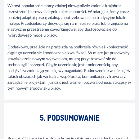
Wzrost popularności pracy zdalnej niewątpliwie zmienia krajobraz
przestrzeni biurowych i rynku nieruchomości. W miarę jak firmy coraz
bardziej adaptują pracę zdalną, zapotrzebowanie na tradycyjne lokale
maleje. Przedsiębiorcy decydują się na mniejsze biura lub przejście na
elastyczne przestrzenie coworkingowe, aby dostosować się do
hybrydowego modelu pracy.
Dodatkowo, przejście na pracę zdalną podkreśla również konieczność
ciągłego uczenia się i podnoszenia kwalifikacji. W miarę jak pracownicy
stawiają czoła nowym wyzwaniom, muszą przystosować się do
technologii i narzędzi. Ciągłe uczenie się jest koniecznością, aby
nadążyć za zmieniającymi się wymaganiami. Podnoszenie kwalifikacji w
takich obszarach jak wirtualna współpraca, komunikacja cyfrowa czy
zarządzanie projektami już dziś jest ważne i pozwala odnosić sukcesy w
tym nowym środowisku pracy.
5. PODSUMOWANIE
Przyszłość pracy jest zdalna, a firmy już dziś muszą się dostosować, aby