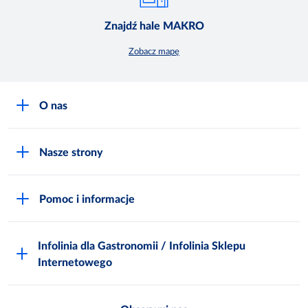
Znajdź hale MAKRO
Zobacz mapę
O nas
O MAKRO
Nasze strony
Praca i kariera
Akademia Inspiracji
Niemarnowanie żywności
Pomoc i informacje
Odido
Biuro prasowe
Jak zostać Klientem
Katalog prezentów
Zgłoś naruszenie
Infolinia dla Gastronomii / Infolinia Sklepu
FAQ
Polskie Skarby Kulinarne
Internetowego
Inspektor Ochrony Danych
Jak kupować w MAKRO Online
Zgody marketingowe
Metro AG