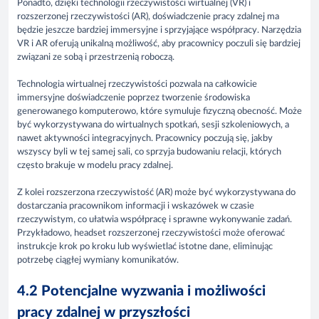
Ponadto, dzięki technologii rzeczywistości wirtualnej (VR) i
rozszerzonej rzeczywistości (AR), doświadczenie pracy zdalnej ma
będzie jeszcze bardziej immersyjne i sprzyjające współpracy. Narzędzia
VR i AR oferują unikalną możliwość, aby pracownicy poczuli się bardziej
związani ze sobą i przestrzenią roboczą.
Technologia wirtualnej rzeczywistości pozwala na całkowicie
immersyjne doświadczenie poprzez tworzenie środowiska
generowanego komputerowo, które symuluje fizyczną obecność. Może
być wykorzystywana do wirtualnych spotkań, sesji szkoleniowych, a
nawet aktywności integracyjnych. Pracownicy poczują się, jakby
wszyscy byli w tej samej sali, co sprzyja budowaniu relacji, których
często brakuje w modelu pracy zdalnej.
Z kolei rozszerzona rzeczywistość (AR) może być wykorzystywana do
dostarczania pracownikom informacji i wskazówek w czasie
rzeczywistym, co ułatwia współpracę i sprawne wykonywanie zadań.
Przykładowo, headset rozszerzonej rzeczywistości może oferować
instrukcje krok po kroku lub wyświetlać istotne dane, eliminując
potrzebę ciągłej wymiany komunikatów.
4.2 Potencjalne wyzwania i możliwości
pracy zdalnej w przyszłości