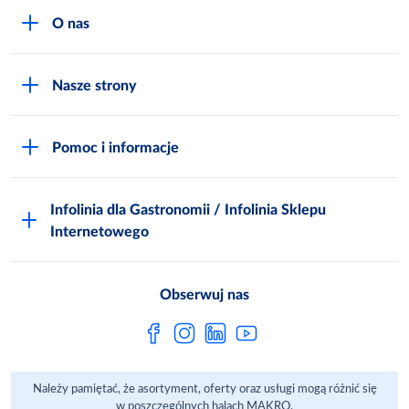
O nas
O MAKRO
Nasze strony
Praca i kariera
Akademia Inspiracji
Niemarnowanie żywności
Pomoc i informacje
Odido
Biuro prasowe
Jak zostać Klientem
Katalog prezentów
Zgłoś naruszenie
Infolinia dla Gastronomii / Infolinia Sklepu
FAQ
Polskie Skarby Kulinarne
Internetowego
Inspektor Ochrony Danych
Jak kupować w MAKRO Online
Zgody marketingowe
Metro AG
Regulaminy Klienta
Obserwuj nas
Raport ESG
Regulaminy akcji promocyjnych
Sprawozdanie niefinansowe
Dla Dostawcy MAKRO
Należy pamiętać, że asortyment, oferty oraz usługi mogą różnić się
Aplikacje mobilne
w poszczególnych halach MAKRO.