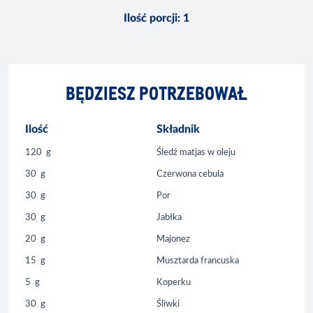
Ilość porcji
:
1
BĘDZIESZ POTRZEBOWAŁ
Ilość
Składnik
120
g
Śledź matjas w oleju
30
g
Czerwona cebula
30
g
Por
30
g
Jabłka
20
g
Majonez
15
g
Musztarda francuska
5
g
Koperku
30
g
Śliwki