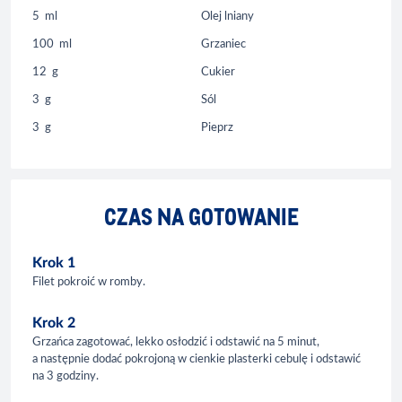
5
ml
Olej lniany
100
ml
Grzaniec
12
g
Cukier
3
g
Sól
3
g
Pieprz
CZAS NA GOTOWANIE
Krok 1
Filet pokroić w romby.
Krok 2
Grzańca zagotować, lekko osłodzić i odstawić na 5 minut,
a następnie dodać pokrojoną w cienkie plasterki cebulę i odstawić
na 3 godziny.