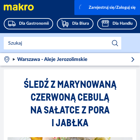
Zarejestruj się/Zaloguj się
Dla Gastronomii
Dla Biura
Dla Handlu
Warszawa - Aleje Jerozolimskie
ŚLEDŹ Z MARYNOWANĄ
CZERWONĄ CEBULĄ
NA SAŁATCE Z PORA
I JABŁKA