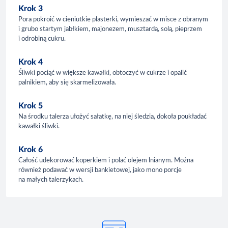
Krok 3
Pora pokroić w cieniutkie plasterki, wymieszać w misce z obranym
i grubo startym jabłkiem, majonezem, musztardą, solą, pieprzem
i odrobiną cukru.
Krok 4
Śliwki pociąć w większe kawałki, obtoczyć w cukrze i opalić
palnikiem, aby się skarmelizowała.
Krok 5
Na środku talerza ułożyć sałatkę, na niej śledzia, dokoła poukładać
kawałki śliwki.
Krok 6
Całość udekorować koperkiem i polać olejem lnianym. Można
również podawać w wersji bankietowej, jako mono porcje
na małych talerzykach.