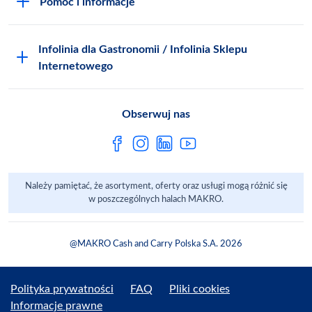
Pomoc i informacje
Odido
Biuro prasowe
Jak zostać Klientem
Katalog prezentów
Zgłoś naruszenie
Infolinia dla Gastronomii / Infolinia Sklepu
FAQ
Polskie Skarby Kulinarne
Internetowego
Inspektor Ochrony Danych
Jak kupować w MAKRO Online
Zgody marketingowe
Metro AG
Regulaminy Klienta
Obserwuj nas
Raport ESG
Regulaminy akcji promocyjnych
Sprawozdanie niefinansowe
Dla Dostawcy MAKRO
Należy pamiętać, że asortyment, oferty oraz usługi mogą różnić się
Aplikacje mobilne
w poszczególnych halach MAKRO.
@MAKRO Cash and Carry Polska S.A. 2026
Polityka prywatności
FAQ
Pliki cookies
Informacje prawne