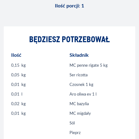
Ilość porcji
:
1
BĘDZIESZ POTRZEBOWAŁ
Ilość
Składnik
0,15
kg
MC penne rigate 5 kg
0,05
kg
Ser ricotta
0,01
kg
Czosnek 1 kg
0,01
l
Aro oliwa ev 1 l
0,02
kg
MC bazylia
0,01
kg
MC migdały
Sól
Pieprz