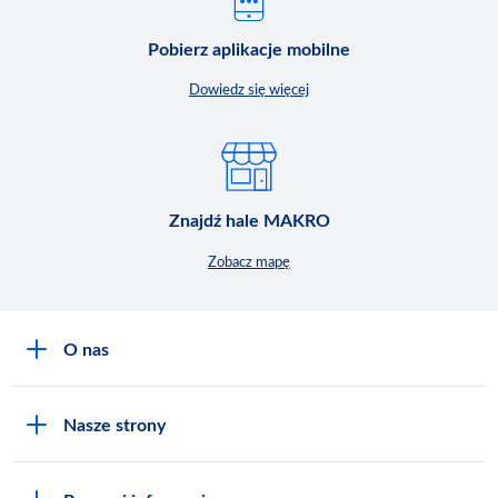
Pobierz aplikacje mobilne
Dowiedz się więcej
Znajdź hale MAKRO
Zobacz mapę
O nas
O MAKRO
Nasze strony
Praca i kariera
Akademia Inspiracji
Niemarnowanie żywności