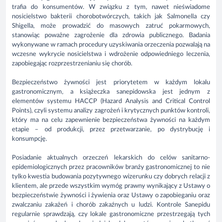
trafia do konsumentów. W związku z tym, nawet nieświadome
nosicielstwo bakterii chorobotwórczych, takich jak Salmonella czy
Shigella, może prowadzić do masowych zatruć pokarmowych,
stanowiąc poważne zagrożenie dla zdrowia publicznego. Badania
wykonywane w ramach procedury uzyskiwania orzeczenia pozwalają na
wczesne wykrycie nosicielstwa i wdrożenie odpowiedniego leczenia,
zapobiegając rozprzestrzenianiu się chorób.
Bezpieczeństwo żywności jest priorytetem w każdym lokalu
gastronomicznym, a książeczka sanepidowska jest jednym z
elementów systemu HACCP (Hazard Analysis and Critical Control
Points), czyli systemu analizy zagrożeń i krytycznych punktów kontroli,
który ma na celu zapewnienie bezpieczeństwa żywności na każdym
etapie – od produkcji, przez przetwarzanie, po dystrybucję i
konsumpcję.
Posiadanie aktualnych orzeczeń lekarskich do celów sanitarno-
epidemiologicznych przez pracowników branży gastronomicznej to nie
tylko kwestia budowania pozytywnego wizerunku czy dobrych relacji z
klientem, ale przede wszystkim wymóg prawny wynikający z Ustawy o
bezpieczeństwie żywności i żywienia oraz Ustawy o zapobieganiu oraz
zwalczaniu zakażeń i chorób zakaźnych u ludzi. Kontrole Sanepidu
regularnie sprawdzają, czy lokale gastronomiczne przestrzegają tych