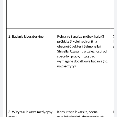
2. Badania laboratoryjne
Pobranie i analiza próbek kału (3
Os
próbki z 3 kolejnych dni) na
la
obecność bakterii Salmonella i
epi
Shigella. Czasami, w zależności od
specyfiki pracy, mogą być
wymagane dodatkowe badania (np.
na pasożyty).
3. Wizyta u lekarza medycyny
Konsultacja lekarska, ocena
Le