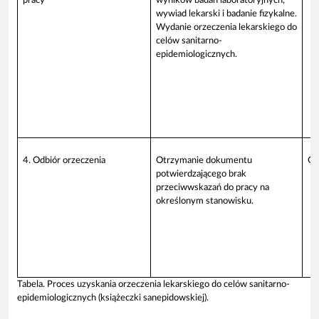
pracy
wyników badań laboratoryjnych,
wywiad lekarski i badanie fizykalne.
Wydanie orzeczenia lekarskiego do
celów sanitarno-
epidemiologicznych.
4. Odbiór orzeczenia
Otrzymanie dokumentu
Os
potwierdzającego brak
przeciwwskazań do pracy na
określonym stanowisku.
Tabela.
Proces uzyskania orzeczenia lekarskiego do celów sanitarno-
epidemiologicznych (książeczki sanepidowskiej).