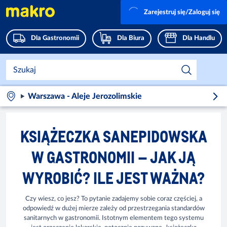
Zarejestruj się/Zaloguj się
Dla Gastronomii
Dla Biura
Dla Handlu
Warszawa - Aleje Jerozolimskie
KSIĄŻECZKA SANEPIDOWSKA
W GASTRONOMII – JAK JĄ
WYROBIĆ? ILE JEST WAŻNA?
Czy wiesz, co jesz? To pytanie zadajemy sobie coraz częściej, a
odpowiedź w dużej mierze zależy od przestrzegania standardów
sanitarnych w gastronomii. Istotnym elementem tego systemu