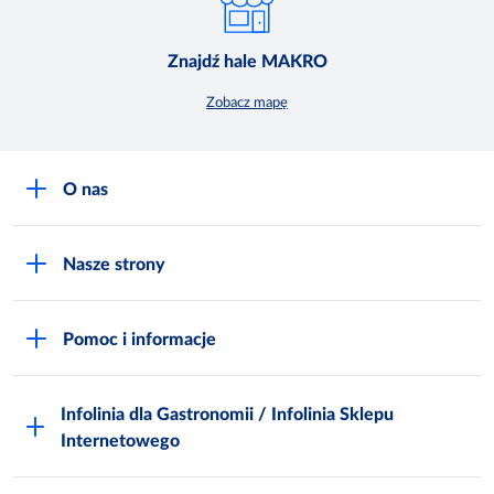
Znajdź hale MAKRO
Zobacz mapę
O nas
O MAKRO
Nasze strony
Praca i kariera
Akademia Inspiracji
Niemarnowanie żywności
Pomoc i informacje
Odido
Biuro prasowe
Jak zostać Klientem
Katalog prezentów
Zgłoś naruszenie
Infolinia dla Gastronomii / Infolinia Sklepu
FAQ
Polskie Skarby Kulinarne
Internetowego
Inspektor Ochrony Danych
Jak kupować w MAKRO Online
Zgody marketingowe
Metro AG