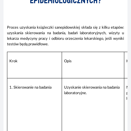
EPIDEMIOLOGICZNYCH?
Proces uzyskania książeczki sanepidowskiej składa się z kilku etapów:
uzyskania skierowania na badania, badań laboratoryjnych, wizyty u
lekarza medycyny pracy i odbioru orzeczenia lekarskiego, jeśli wyniki
testów będą prawidłowe.
Krok
Opis
Kt
1. Skierowanie na badania
Uzyskanie skierowania na badania
Na
laboratoryjne.
pr
lu