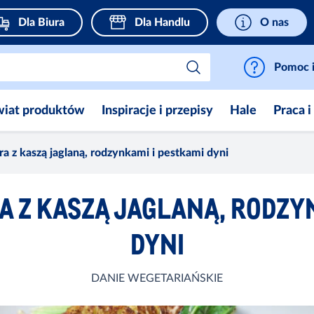
Dla Biura
Dla Handlu
O nas
Pomoc i
wiat produktów
Inspiracje i przepisy
Hale
Praca i
ora z kaszą jaglaną, rodzynkami i pestkami dyni
A Z KASZĄ JAGLANĄ, RODZY
DYNI
DANIE WEGETARIAŃSKIE