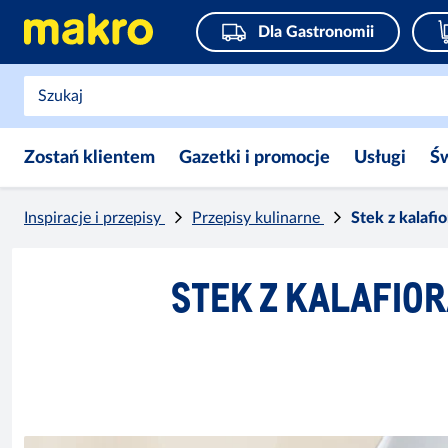
Dla Gastronomii
Zostań klientem
Gazetki i promocje
Usługi
Ś
Inspiracje i przepisy
Przepisy kulinarne
Stek z kalafi
STEK Z KALAFIOR