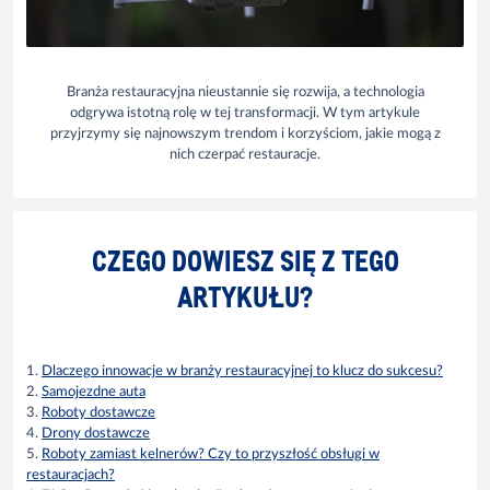
Branża restauracyjna nieustannie się rozwija, a technologia
odgrywa istotną rolę w tej transformacji. W tym artykule
przyjrzymy się najnowszym trendom i korzyściom, jakie mogą z
nich czerpać restauracje.
CZEGO DOWIESZ SIĘ Z TEGO
ARTYKUŁU?
1.
Dlaczego innowacje w branży restauracyjnej to klucz do sukcesu?
2.
Samojezdne auta
3.
Roboty dostawcze
4.
Drony dostawcze
5.
Roboty zamiast kelnerów? Czy to przyszłość obsługi w
restauracjach?