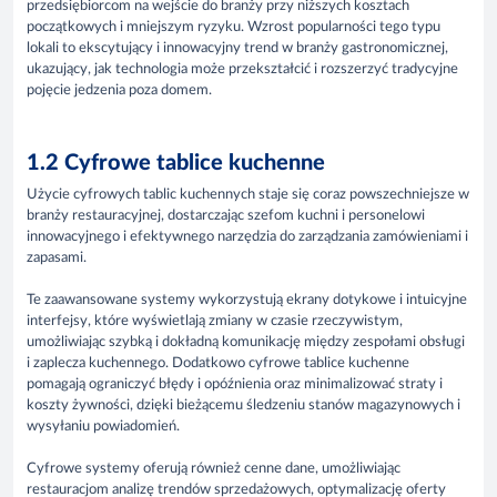
przedsiębiorcom na wejście do branży przy niższych kosztach
początkowych i mniejszym ryzyku. Wzrost popularności tego typu
lokali to ekscytujący i innowacyjny trend w branży gastronomicznej,
ukazujący, jak technologia może przekształcić i rozszerzyć tradycyjne
pojęcie jedzenia poza domem.
1.2 Cyfrowe tablice kuchenne
Użycie cyfrowych tablic kuchennych staje się coraz powszechniejsze w
branży restauracyjnej, dostarczając szefom kuchni i personelowi
innowacyjnego i efektywnego narzędzia do zarządzania zamówieniami i
zapasami.
Te zaawansowane systemy wykorzystują ekrany dotykowe i intuicyjne
interfejsy, które wyświetlają zmiany w czasie rzeczywistym,
umożliwiając szybką i dokładną komunikację między zespołami obsługi
i zaplecza kuchennego. Dodatkowo cyfrowe tablice kuchenne
pomagają ograniczyć błędy i opóźnienia oraz minimalizować straty i
koszty żywności, dzięki bieżącemu śledzeniu stanów magazynowych i
wysyłaniu powiadomień.
Cyfrowe systemy oferują również cenne dane, umożliwiając
restauracjom analizę trendów sprzedażowych, optymalizację oferty