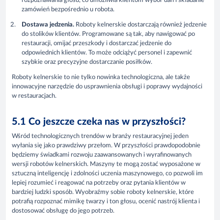
rozpoznawania głosu, co umożliwia klientom wybór dań i składanie
zamówień bezpośrednio u robota.
Dostawa jedzenia.
Roboty kelnerskie dostarczają również jedzenie
do stolików klientów. Programowane są tak, aby nawigować po
restauracji, omijać przeszkody i dostarczać jedzenie do
odpowiednich klientów. To może odciążyć personel i zapewnić
szybkie oraz precyzyjne dostarczanie posiłków.
Roboty kelnerskie to nie tylko nowinka technologiczna, ale także
innowacyjne narzędzie do usprawnienia obsługi i poprawy wydajności
w restauracjach.
5.1 Co jeszcze czeka nas w przyszłości?
Wśród technologicznych trendów w branży restauracyjnej jeden
wyłania się jako prawdziwy przełom. W przyszłości prawdopodobnie
będziemy świadkami rozwoju zaawansowanych i wyrafinowanych
wersji robotów kelnerskich. Maszyny te mogą zostać wyposażone w
sztuczną inteligencję i zdolności uczenia maszynowego, co pozwoli im
lepiej rozumieć i reagować na potrzeby oraz pytania klientów w
bardziej ludzki sposób. Wyobraźmy sobie roboty kelnerskie, które
potrafią rozpoznać mimikę twarzy i ton głosu, ocenić nastrój klienta i
dostosować obsługę do jego potrzeb.