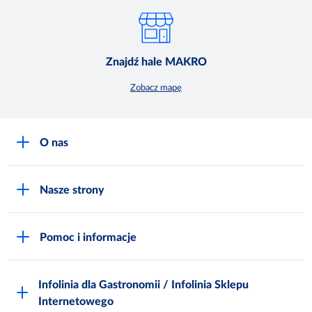
Znajdź hale MAKRO
Zobacz mapę
O nas
O MAKRO
Nasze strony
Praca i kariera
Akademia Inspiracji
Niemarnowanie żywności
Pomoc i informacje
Odido
Biuro prasowe
Jak zostać Klientem
Katalog prezentów
Zgłoś naruszenie
Infolinia dla Gastronomii / Infolinia Sklepu
FAQ
Polskie Skarby Kulinarne
Internetowego
Inspektor Ochrony Danych