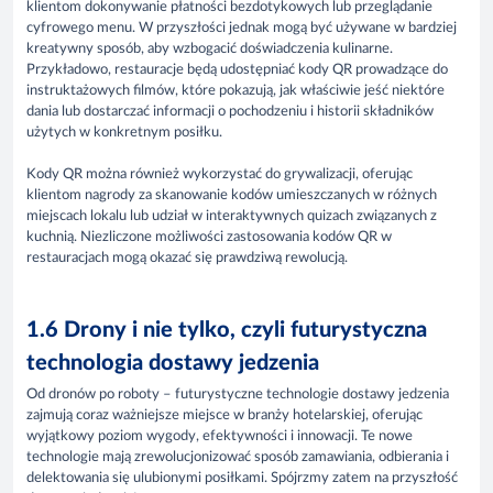
klientom dokonywanie płatności bezdotykowych lub przeglądanie
cyfrowego menu. W przyszłości jednak mogą być używane w bardziej
kreatywny sposób, aby wzbogacić doświadczenia kulinarne.
Przykładowo, restauracje będą udostępniać kody QR prowadzące do
instruktażowych filmów, które pokazują, jak właściwie jeść niektóre
dania lub dostarczać informacji o pochodzeniu i historii składników
użytych w konkretnym posiłku.
Kody QR można również wykorzystać do grywalizacji, oferując
klientom nagrody za skanowanie kodów umieszczanych w różnych
miejscach lokalu lub udział w interaktywnych quizach związanych z
kuchnią. Niezliczone możliwości zastosowania kodów QR w
restauracjach mogą okazać się prawdziwą rewolucją.
1.6 Drony i nie tylko, czyli futurystyczna
technologia dostawy jedzenia
Od dronów po roboty – futurystyczne technologie dostawy jedzenia
zajmują coraz ważniejsze miejsce w branży hotelarskiej, oferując
wyjątkowy poziom wygody, efektywności i innowacji. Te nowe
technologie mają zrewolucjonizować sposób zamawiania, odbierania i
delektowania się ulubionymi posiłkami. Spójrzmy zatem na przyszłość