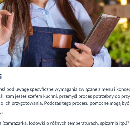
i
eź pod uwagę specyficzne wymagania związane z menu i koncepc
śli sam jesteś szefem kuchni, przemyśl proces potrzebny do prz
o ich przygotowania. Podczas tego procesu pomocne mogą być 
z?
(zamrażarka, lodówki o różnych temperaturach, spiżarnia itp.)?