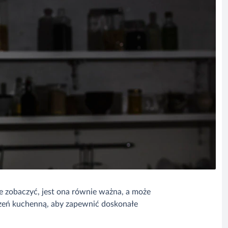
nie zobaczyć, jest ona równie ważna, a może
rzeń kuchenną, aby zapewnić doskonałe