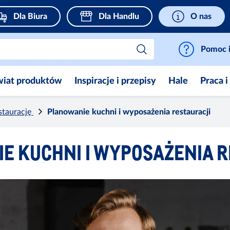
Dla Biura
Dla Handlu
O nas
Pomoc i
wiat produktów
Inspiracje i przepisy
Hale
Praca i
staurację
Planowanie kuchni i wyposażenia restauracji
E KUCHNI I WYPOSAŻENIA R