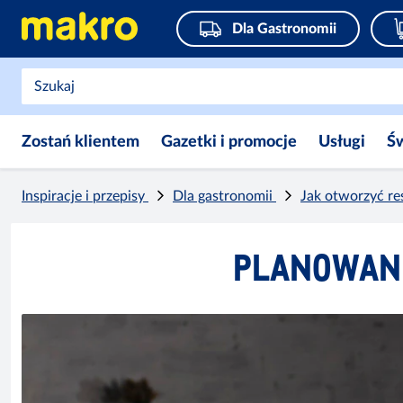
Dla Gastronomii
Zostań klientem
Gazetki i promocje
Usługi
Ś
Inspiracje i przepisy
Dla gastronomii
Jak otworzyć re
PLANOWANI