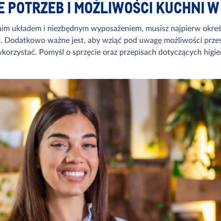
E POTRZEB I MOŻLIWOŚCI KUCHNI 
im układem i niezbędnym wyposażeniem, musisz najpierw określi
ć. Dodatkowo ważne jest, aby wziąć pod uwagę możliwości przestrz
korzystać. Pomyśl o sprzęcie oraz przepisach dotyczących higie