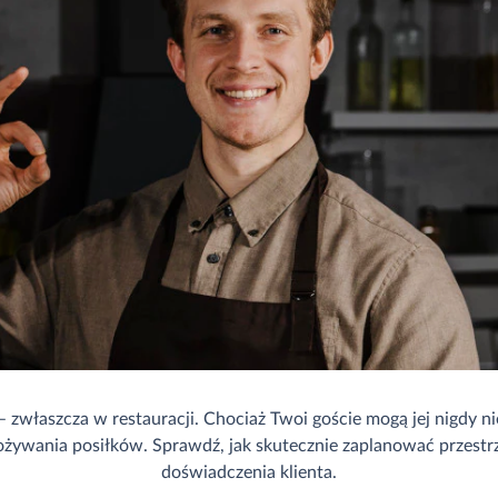
 – zwłaszcza w restauracji. Chociaż Twoi goście mogą jej nigdy 
pożywania posiłków. Sprawdź, jak skutecznie zaplanować przest
doświadczenia klienta.