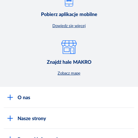
Pobierz aplikacje mobilne
Dowiedz się więcej
Znajdź hale MAKRO
Zobacz mapę
O nas
O MAKRO
Nasze strony
Praca i kariera
Akademia Inspiracji
Niemarnowanie żywności