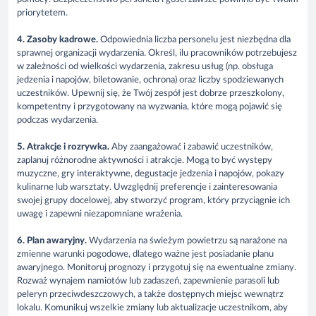
priorytetem.
4. Zasoby kadrowe.
Odpowiednia liczba personelu jest niezbędna dla
sprawnej organizacji wydarzenia. Określ, ilu pracowników potrzebujesz
w zależności od wielkości wydarzenia, zakresu usług (np. obsługa
jedzenia i napojów, biletowanie, ochrona) oraz liczby spodziewanych
uczestników. Upewnij się, że Twój zespół jest dobrze przeszkolony,
kompetentny i przygotowany na wyzwania, które mogą pojawić się
podczas wydarzenia.
5. Atrakcje i rozrywka.
Aby zaangażować i zabawić uczestników,
zaplanuj różnorodne aktywności i atrakcje. Mogą to być występy
muzyczne, gry interaktywne, degustacje jedzenia i napojów, pokazy
kulinarne lub warsztaty. Uwzględnij preferencje i zainteresowania
swojej grupy docelowej, aby stworzyć program, który przyciągnie ich
uwagę i zapewni niezapomniane wrażenia.
6. Plan awaryjny.
Wydarzenia na świeżym powietrzu są narażone na
zmienne warunki pogodowe, dlatego ważne jest posiadanie planu
awaryjnego. Monitoruj prognozy i przygotuj się na ewentualne zmiany.
Rozważ wynajem namiotów lub zadaszeń, zapewnienie parasoli lub
peleryn przeciwdeszczowych, a także dostępnych miejsc wewnątrz
lokalu. Komunikuj wszelkie zmiany lub aktualizacje uczestnikom, aby