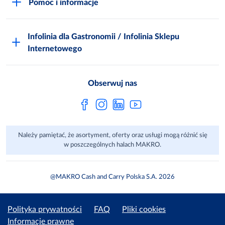
Pomoc i informacje
Odido
Biuro prasowe
Jak zostać Klientem
Katalog prezentów
Zgłoś naruszenie
Infolinia dla Gastronomii / Infolinia Sklepu
FAQ
Polskie Skarby Kulinarne
Internetowego
Inspektor Ochrony Danych
Jak kupować w MAKRO Online
Zgody marketingowe
Metro AG
Regulaminy Klienta
Obserwuj nas
Raport ESG
Regulaminy akcji promocyjnych
Sprawozdanie niefinansowe
Dla Dostawcy MAKRO
Należy pamiętać, że asortyment, oferty oraz usługi mogą różnić się
Aplikacje mobilne
w poszczególnych halach MAKRO.
@MAKRO Cash and Carry Polska S.A. 2026
Polityka prywatności
FAQ
Pliki cookies
Informacje prawne