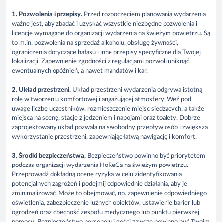
1. Pozwolenia i przepisy.
Przed rozpoczęciem planowania wydarzenia
ważne jest, aby zbadać i uzyskać wszystkie niezbędne pozwolenia i
licencje wymagane do organizacji wydarzenia na świeżym powietrzu. Są
to m.in. pozwolenia na sprzedaż alkoholu, obsługę żywności,
ograniczenia dotyczące hałasu i inne przepisy specyficzne dla Twojej
lokalizacji. Zapewnienie zgodności z regulacjami pozwoli uniknąć
ewentualnych opóźnień, a nawet mandatów i kar.
2. Układ przestrzeni.
Układ przestrzeni wydarzenia odgrywa istotną
rolę w tworzeniu komfortowej i angażującej atmosfery. Weź pod
uwagę liczbę uczestników, rozmieszczenie miejsc siedzących, a także
miejsca na scenę, stacje z jedzeniem i napojami oraz toalety. Dobrze
zaprojektowany układ pozwala na swobodny przepływ osób i zwiększa
wykorzystanie przestrzeni, zapewniając łatwą nawigację i komfort.
3. Środki bezpieczeństwa.
Bezpieczeństwo powinno być priorytetem
podczas organizacji wydarzenia HoReCa na świeżym powietrzu.
Przeprowadź dokładną ocenę ryzyka w celu zidentyfikowania
potencjalnych zagrożeń i podejmij odpowiednie działania, aby je
zminimalizować. Może to obejmować, np. zapewnienie odpowiedniego
oświetlenia, zabezpieczenie luźnych obiektów, ustawienie barier lub
ogrodzeń oraz obecność zespołu medycznego lub punktu pierwszej
pomocy. Bezpieczeństwo personelu i gości zawsze powinno być Twoim