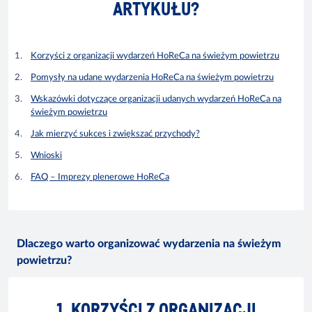
ARTYKUŁU?
Korzyści z organizacji wydarzeń HoReCa na świeżym powietrzu
Pomysły na udane wydarzenia HoReCa na świeżym powietrzu
Wskazówki dotyczące organizacji udanych wydarzeń HoReCa na
świeżym powietrzu
Jak mierzyć sukces i zwiększać przychody?
Wnioski
FAQ – Imprezy plenerowe HoReCa
Dlaczego warto organizować wydarzenia na świeżym
powietrzu?
1. KORZYŚCI Z ORGANIZACJI