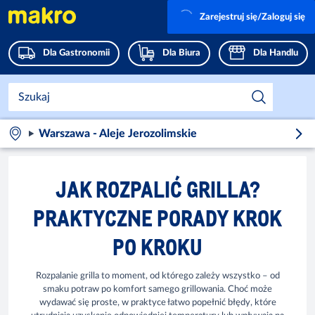
Zarejestruj się/Zaloguj się
Dla Gastronomii
Dla Biura
Dla Handlu
Warszawa - Aleje Jerozolimskie
JAK ROZPALIĆ GRILLA?
PRAKTYCZNE PORADY KROK
PO KROKU
Rozpalanie grilla to moment, od którego zależy wszystko – od
smaku potraw po komfort samego grillowania. Choć może
wydawać się proste, w praktyce łatwo popełnić błędy, które