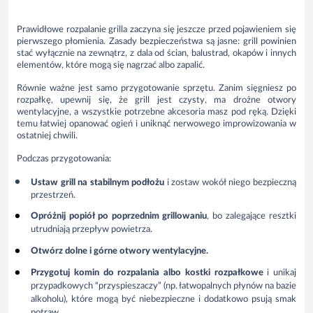
Prawidłowe rozpalanie grilla zaczyna się jeszcze przed pojawieniem się
pierwszego płomienia. Zasady bezpieczeństwa są jasne: grill powinien
stać wyłącznie na zewnątrz, z dala od ścian, balustrad, okapów i innych
elementów, które mogą się nagrzać albo zapalić.
Równie ważne jest samo przygotowanie sprzętu. Zanim sięgniesz po
rozpałkę, upewnij się, że grill jest czysty, ma drożne otwory
wentylacyjne, a wszystkie potrzebne akcesoria masz pod ręką. Dzięki
temu łatwiej opanować ogień i uniknąć nerwowego improwizowania w
ostatniej chwili.
Podczas przygotowania:
Ustaw grill na stabilnym podłożu
i zostaw wokół niego bezpieczną
przestrzeń.
Opróżnij popiół po poprzednim grillowaniu
, bo zalegające resztki
utrudniają przepływ powietrza.
Otwórz dolne i górne otwory wentylacyjne
.
Przygotuj komin do rozpalania albo kostki rozpałkowe
i unikaj
przypadkowych “przyspieszaczy” (np. łatwopalnych płynów na bazie
alkoholu), które mogą być niebezpieczne i dodatkowo psują smak
potraw.