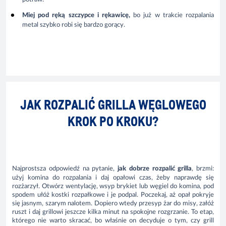
Miej pod ręką szczypce i rękawicę
,
bo już w trakcie rozpalania
metal szybko robi się bardzo gorący.
JAK ROZPALIĆ GRILLA WĘGLOWEGO
KROK PO KROKU?
Najprostsza odpowiedź na pytanie,
jak dobrze rozpalić grilla
, brzmi:
użyj komina do rozpalania i daj opałowi czas, żeby naprawdę się
rozżarzył. Otwórz wentylację, wsyp brykiet lub węgiel do komina, pod
spodem ułóż kostki rozpałkowe i je podpal. Poczekaj, aż opał pokryje
się jasnym, szarym nalotem. Dopiero wtedy przesyp żar do misy, załóż
ruszt i daj grillowi jeszcze kilka minut na spokojne rozgrzanie. To etap,
którego nie warto skracać, bo właśnie on decyduje o tym, czy grill