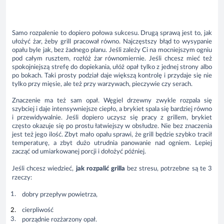
Samo rozpalenie to dopiero połowa sukcesu. Drugą sprawą jest to, jak
ułożyć żar, żeby grill pracował równo. Najczęstszy błąd to wysypanie
opału byle jak, bez żadnego planu. Jeśli zależy Ci na mocniejszym ogniu
pod całym rusztem, rozłóż żar równomiernie. Jeśli chcesz mieć też
spokojniejszą strefę do dopiekania, ułóż opał tylko z jednej strony albo
po bokach. Taki prosty podział daje większą kontrolę i przydaje się nie
tylko przy mięsie, ale też przy warzywach, pieczywie czy serach.
Znaczenie ma też sam opał. Węgiel drzewny zwykle rozpala się
szybciej i daje intensywniejsze ciepło, a brykiet spala się bardziej równo
i przewidywalnie. Jeśli dopiero uczysz się pracy z grillem, brykiet
często okazuje się po prostu łatwiejszy w obsłudze. Nie bez znaczenia
jest też jego ilość. Zbyt mało opału sprawi, że grill będzie szybko tracił
temperaturę, a zbyt dużo utrudnia panowanie nad ogniem. Lepiej
zacząć od umiarkowanej porcji i dołożyć później.
Jeśli chcesz wiedzieć,
jak rozpalić grilla
bez stresu, potrzebne są te 3
rzeczy:
dobry przepływ powietrza,
cierpliwość
porządnie rozżarzony opał.