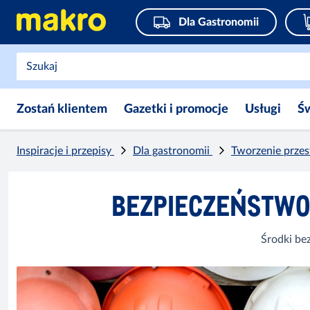
Dla Gastronomii
Zostań klientem
Gazetki i promocje
Usługi
Ś
Inspiracje i przepisy
Dla gastronomii
Tworzenie prze
BEZPIECZEŃSTWO
Środki be