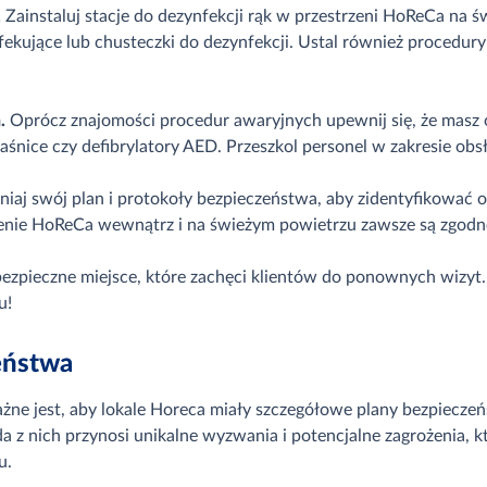
.
Zainstaluj stacje do dezynfekcji rąk w przestrzeni HoReCa na ś
ekujące lub chusteczki do dezynfekcji. Ustal również procedury 
.
Oprócz znajomości procedur awaryjnych upewnij się, że masz
aśnice czy defibrylatory AED. Przeszkol personel w zakresie obsł
niaj swój plan i protokoły bezpieczeństwa, aby zidentyfikować o
rzenie HoReCa wewnątrz i na świeżym powietrzu zawsze są zgod
bezpieczne miejsce, które zachęci klientów do ponownych wizyt.
lu!
eństwa
e jest, aby lokale Horeca miały szczegółowe plany bezpieczeńs
 z nich przynosi unikalne wyzwania i potencjalne zagrożenia, k
u.