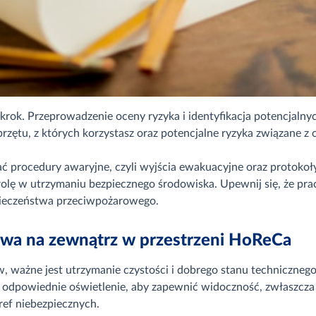
krok. Przeprowadzenie oceny ryzyka i identyfikacja potencjaln
sprzętu, z których korzystasz oraz potencjalne ryzyka związane z
ć procedury awaryjne, czyli wyjścia ewakuacyjne oraz protok
rolę w utrzymaniu bezpiecznego środowiska. Upewnij się, że pr
pieczeństwa przeciwpożarowego.
twa na zewnątrz w przestrzeni HoReCa
 ważne jest utrzymanie czystości i dobrego stanu technicznego
luj odpowiednie oświetlenie, aby zapewnić widoczność, zwłaszcz
ref niebezpiecznych.