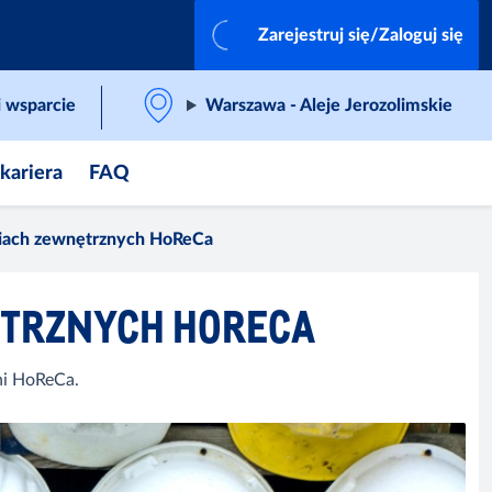
Zarejestruj się/Zaloguj się
 wsparcie
Warszawa - Aleje Jerozolimskie
 kariera
FAQ
niach zewnętrznych HoReCa
ĘTRZNYCH HORECA
ni HoReCa.