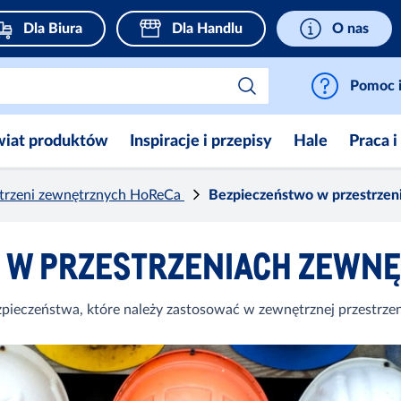
Dla Biura
Dla Handlu
O nas
Pomoc i
wiat produktów
Inspiracje i przepisy
Hale
Praca i
strzeni zewnętrznych HoReCa
Bezpieczeństwo w przestrze
 W PRZESTRZENIACH ZEWN
zpieczeństwa, które należy zastosować w zewnętrznej przestrze