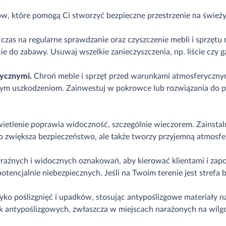
ów, które pomogą Ci stworzyć bezpieczne przestrzenie na śwież
czas na regularne sprawdzanie oraz czyszczenie mebli i sprzętu 
cie do zabawy. Usuwaj wszelkie zanieczyszczenia, np. liście czy
rycznymi.
Chroń meble i sprzęt przed warunkami atmosferyczny
 innym uszkodzeniom. Zainwestuj w pokrowce lub rozwiązania do
ietlenie poprawia widoczność, szczególnie wieczorem. Zainstalu
ko zwiększa bezpieczeństwo, ale także tworzy przyjemną atmosfer
aźnych i widocznych oznakowań, aby kierować klientami i zapo
encjalnie niebezpiecznych. Jeśli na Twoim terenie jest strefa 
yko poślizgnięć i upadków, stosując antypoślizgowe materiały 
 antypoślizgowych, zwłaszcza w miejscach narażonych na wilgo