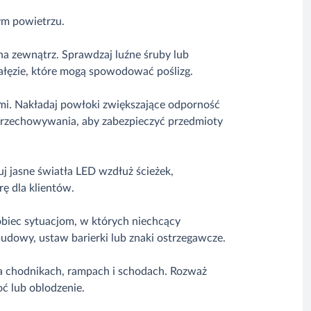
ym powietrzu.
na zewnątrz. Sprawdzaj luźne śruby lub
 gałęzie, które mogą spowodować poślizg.
mi. Nakładaj powłoki zwiększające odporność
 przechowywania, aby zabezpieczyć przedmioty
j jasne światła LED wzdłuż ścieżek,
ę dla klientów.
biec sytuacjom, w których niechcący
budowy, ustaw barierki lub znaki ostrzegawcze.
na chodnikach, rampach i schodach. Rozważ
ć lub oblodzenie.