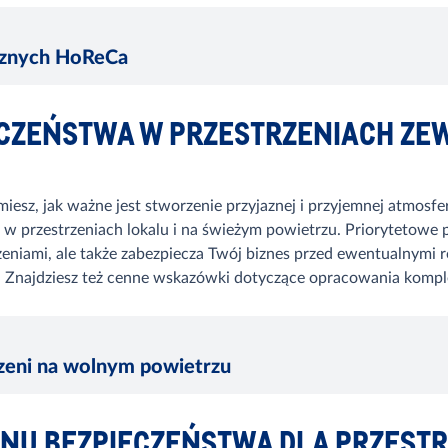
rznych HoReCa
IECZEŃSTWA W PRZESTRZENIACH Z
iesz, jak ważne jest stworzenie przyjaznej i przyjemnej atmosfe
 przestrzeniach lokalu i na świeżym powietrzu. Priorytetowe po
ożeniami, ale także zabezpiecza Twój biznes przed ewentualnym
. Znajdziesz też cenne wskazówki dotyczące opracowania komp
zeni na wolnym powietrzu
ANU BEZPIECZEŃSTWA DLA PRZEST