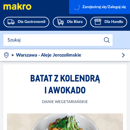
Zarejestruj się/Zaloguj się
Dla Gastronomii
Dla Biura
Dla Handlu
Warszawa - Aleje Jerozolimskie
BATAT Z KOLENDRĄ
I AWOKADO
DANIE WEGETARIAŃSKIE