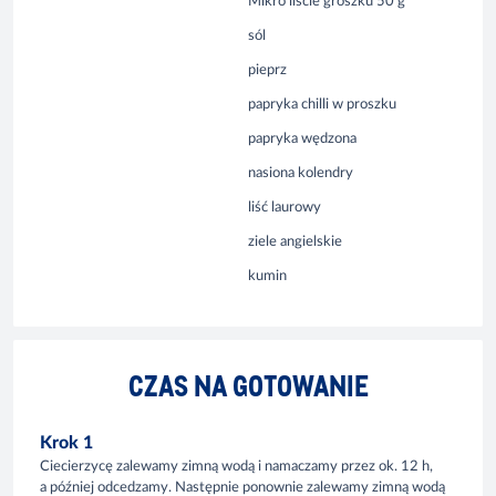
Mikro liście groszku 50 g
sól
pieprz
papryka chilli w proszku
papryka wędzona
nasiona kolendry
liść laurowy
ziele angielskie
kumin
CZAS NA GOTOWANIE
Krok 1
Ciecierzycę zalewamy zimną wodą i namaczamy przez ok. 12 h,
a później odcedzamy. Następnie ponownie zalewamy zimną wodą