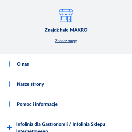
Znajdź hale MAKRO
Zobacz mapę
O nas
O MAKRO
Nasze strony
Praca i kariera
Akademia Inspiracji
Niemarnowanie żywności
Pomoc i informacje
Odido
Biuro prasowe
Jak zostać Klientem
Katalog prezentów
Zgłoś naruszenie
Infolinia dla Gastronomii / Infolinia Sklepu
FAQ
Polskie Skarby Kulinarne
Internetowego