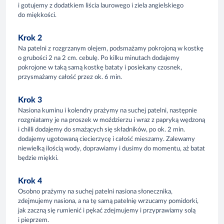
i gotujemy z dodatkiem liścia laurowego i ziela angielskiego
do miękkości.
Krok 2
Na patelni z rozgrzanym olejem, podsmażamy pokrojoną w kostkę
o grubości 2 na 2 cm. cebulę. Po kilku minutach dodajemy
pokrojone w taką samą kostkę bataty i posiekany czosnek,
przysmażamy całość przez ok. 6 min.
Krok 3
Nasiona kuminu i kolendry prażymy na suchej patelni, następnie
rozgniatamy je na proszek w moździerzu i wraz z papryką wędzoną
i chilli dodajemy do smażących się składników, po ok. 2 min.
dodajemy ugotowaną ciecierzycę i całość mieszamy. Zalewamy
niewielką ilością wody, doprawiamy i dusimy do momentu, aż batat
będzie miękki.
Krok 4
Osobno prażymy na suchej patelni nasiona słonecznika,
zdejmujemy nasiona, a na tę samą patelnię wrzucamy pomidorki,
jak zaczną się rumienić i pękać zdejmujemy i przyprawiamy solą
i pieprzem.