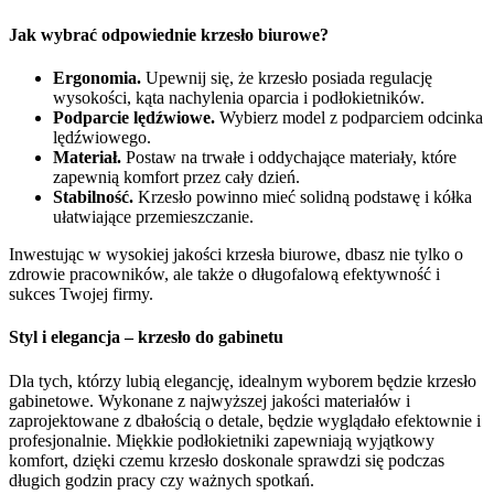
Jak wybrać odpowiednie krzesło biurowe?
Ergonomia.
Upewnij się, że krzesło posiada regulację
wysokości, kąta nachylenia oparcia i podłokietników.
Podparcie lędźwiowe.
Wybierz model z podparciem odcinka
lędźwiowego.
Materiał.
Postaw na trwałe i oddychające materiały, które
zapewnią komfort przez cały dzień.
Stabilność.
Krzesło powinno mieć solidną podstawę i kółka
ułatwiające przemieszczanie.
Inwestując w wysokiej jakości krzesła biurowe, dbasz nie tylko o
zdrowie pracowników, ale także o długofalową efektywność i
sukces Twojej firmy.
Styl i elegancja – krzesło do gabinetu
Dla tych, którzy lubią elegancję, idealnym wyborem będzie krzesło
gabinetowe. Wykonane z najwyższej jakości materiałów i
zaprojektowane z dbałością o detale, będzie wyglądało efektownie i
profesjonalnie. Miękkie podłokietniki zapewniają wyjątkowy
komfort, dzięki czemu krzesło doskonale sprawdzi się podczas
długich godzin pracy czy ważnych spotkań.