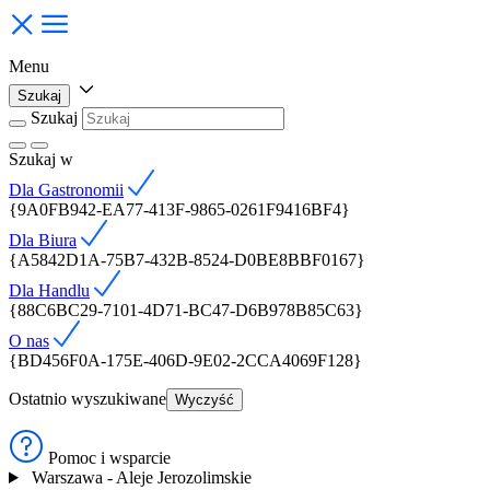
Menu
Szukaj
Szukaj
Szukaj
w
Dla Gastronomii
{9A0FB942-EA77-413F-9865-0261F9416BF4}
Dla Biura
{A5842D1A-75B7-432B-8524-D0BE8BBF0167}
Dla Handlu
{88C6BC29-7101-4D71-BC47-D6B978B85C63}
O nas
{BD456F0A-175E-406D-9E02-2CCA4069F128}
Ostatnio wyszukiwane
Wyczyść
Pomoc i wsparcie
Warszawa - Aleje Jerozolimskie