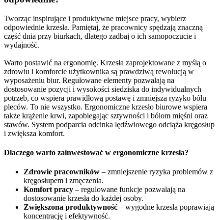
Tworząc inspirujące i produktywne miejsce pracy, wybierz
odpowiednie krzesła. Pamiętaj, że pracownicy spędzają znaczną
część dnia przy biurkach, dlatego zadbaj o ich samopoczucie i
wydajność.
Warto postawić na ergonomię. Krzesła zaprojektowane z myślą o
zdrowiu i komforcie użytkownika są prawdziwą rewolucją w
wyposażeniu biur. Regulowane elementy pozwalają na
dostosowanie pozycji i wysokości siedziska do indywidualnych
potrzeb, co wspiera prawidłową postawę i zmniejsza ryzyko bólu
pleców. To nie wszystko. Ergonomiczne krzesło biurowe wspiera
także krążenie krwi, zapobiegając sztywności i bólom mięśni oraz
stawów. System podparcia odcinka lędźwiowego odciąża kręgosłup
i zwiększa komfort.
Dlaczego warto zainwestować w ergonomiczne krzesła?
Zdrowie pracowników
– zmniejszenie ryzyka problemów z
kręgosłupem i zmęczenia.
Komfort pracy
– regulowane funkcje pozwalają na
dostosowanie krzesła do każdej osoby.
Zwiększona produktywność
– wygodne krzesła poprawiają
koncentrację i efektywność.