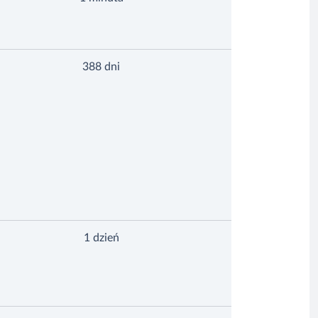
388 dni
1 dzień