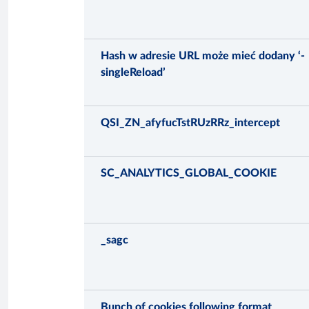
Hash w adresie URL może mieć dodany ‘-
singleReload’
QSI_ZN_afyfucTstRUzRRz_intercept
SC_ANALYTICS_GLOBAL_COOKIE
_sagc
Bunch of cookies following format