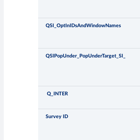
QSI_OptInIDsAndWindowNames
QSIPopUnder_PopUnderTarget_SI_
Q_INTER
Survey ID