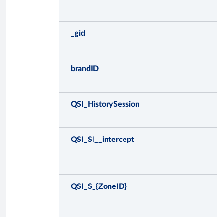
_gid
brandID
QSI_HistorySession
QSI_SI__intercept
QSI_S_{ZoneID}