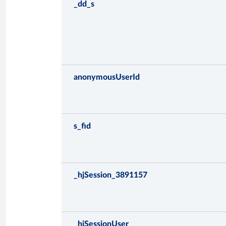
_dd_s
anonymousUserId
s_fid
_hjSession_3891157
_hjSessionUser_