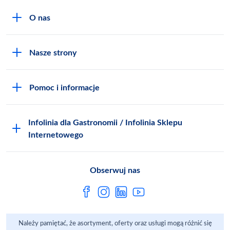
O nas
O MAKRO
Nasze strony
Praca i kariera
Akademia Inspiracji
Niemarnowanie żywności
Pomoc i informacje
Odido
Biuro prasowe
Jak zostać Klientem
Katalog prezentów
Zgłoś naruszenie
Infolinia dla Gastronomii / Infolinia Sklepu
FAQ
Polskie Skarby Kulinarne
Internetowego
Inspektor Ochrony Danych
Jak kupować w MAKRO Online
Zgody marketingowe
Metro AG
Regulaminy Klienta
Obserwuj nas
Raport ESG
Regulaminy akcji promocyjnych
Sprawozdanie niefinansowe
Dla Dostawcy MAKRO
Należy pamiętać, że asortyment, oferty oraz usługi mogą różnić się
Aplikacje mobilne